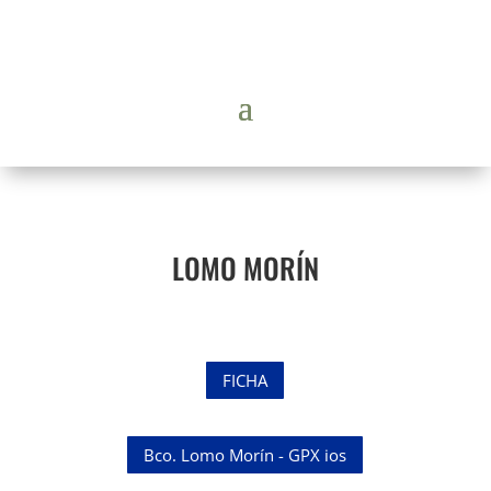
LOMO MORÍN
FICHA
Bco. Lomo Morín - GPX ios