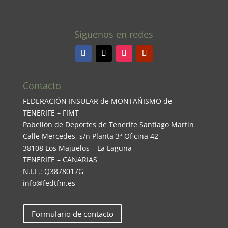
Síguenos en redes
Contacto
FEDERACIÓN INSULAR de MONTAÑISMO de
TENERIFE – FIMT
Pabellón de Deportes de Tenerife Santiago Martin
Calle Mercedes, s/n Planta 3ª Oficina 42
38108 Los Majuelos – La Laguna
TENERIFE – CANARIAS
N.I.F.: Q3878017G
info@fedtfm.es
Formulario de contacto