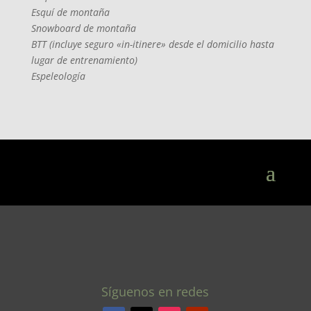
Esquí de montaña
Snowboard de montaña
BTT (incluye seguro «in-itinere» desde el domicilio hasta
lugar de entrenamiento)
Espeleología
Síguenos en redes