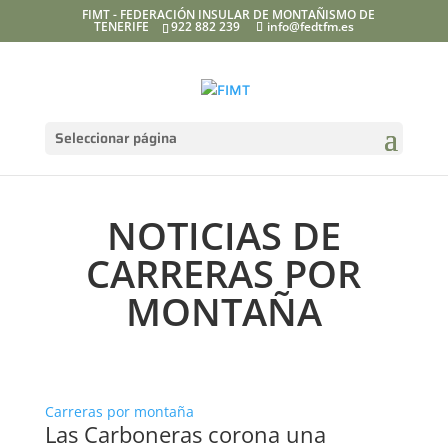
FIMT - FEDERACIÓN INSULAR DE MONTAÑISMO DE
TENERIFE
922 882 239
info@fedtfm.es
Seleccionar página
NOTICIAS DE
CARRERAS POR
MONTAÑA
Carreras por montaña
Las Carboneras corona una