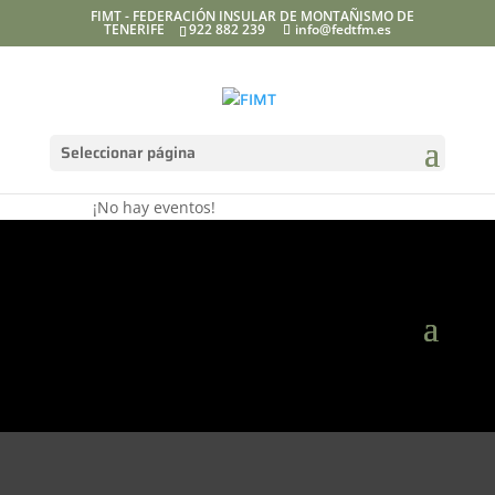
FIMT - FEDERACIÓN INSULAR DE MONTAÑISMO DE
TENERIFE
922 882 239
info@fedtfm.es
Seleccionar página
Carreras x Montaña
¡No hay eventos!