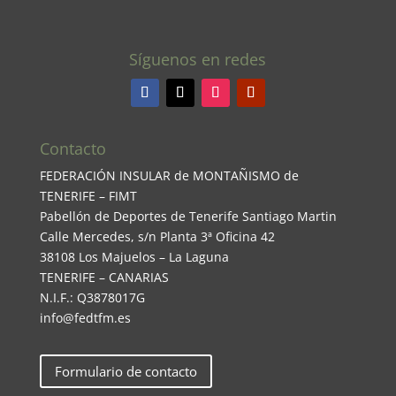
Síguenos en redes
Contacto
FEDERACIÓN INSULAR de MONTAÑISMO de
TENERIFE – FIMT
Pabellón de Deportes de Tenerife Santiago Martin
Calle Mercedes, s/n Planta 3ª Oficina 42
38108 Los Majuelos – La Laguna
TENERIFE – CANARIAS
N.I.F.: Q3878017G
info@fedtfm.es
Formulario de contacto