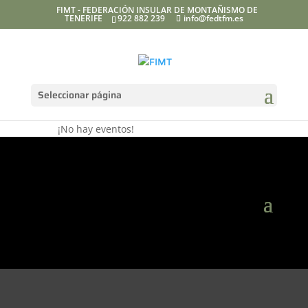
FIMT - FEDERACIÓN INSULAR DE MONTAÑISMO DE
TENERIFE
922 882 239
info@fedtfm.es
Seleccionar página
Senderismo
¡No hay eventos!