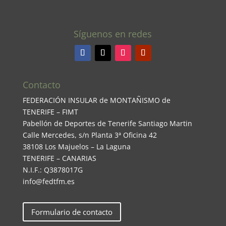
Síguenos en redes
Contacto
FEDERACIÓN INSULAR de MONTAÑISMO de
TENERIFE – FIMT
Pabellón de Deportes de Tenerife Santiago Martin
Calle Mercedes, s/n Planta 3ª Oficina 42
38108 Los Majuelos – La Laguna
TENERIFE – CANARIAS
N.I.F.: Q3878017G
info@fedtfm.es
Formulario de contacto