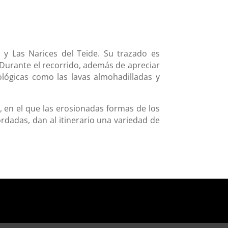
y Las Narices del Teide. Su trazado es
. Durante el recorrido, además de apreciar
ológicas como las lavas almohadilladas y
 en el que las erosionadas formas de los
ordadas, dan al itinerario una variedad de