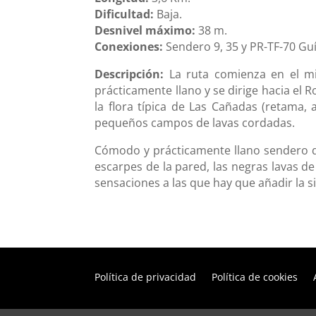
Dificultad:
Baja.
Desnivel máximo:
38 m.
Conexiones:
Sendero 9, 35 y PR-TF-70 Guí
Descripción:
La ruta comienza en el mir
prácticamente llano y se dirige hacia el 
la flora típica de Las Cañadas (retama,
pequeños campos de lavas cordadas.
Cómodo y prácticamente llano sendero qu
escarpes de la pared, las negras lavas de
sensaciones a las que hay que añadir la si
Política de privacidad
Política de cookies