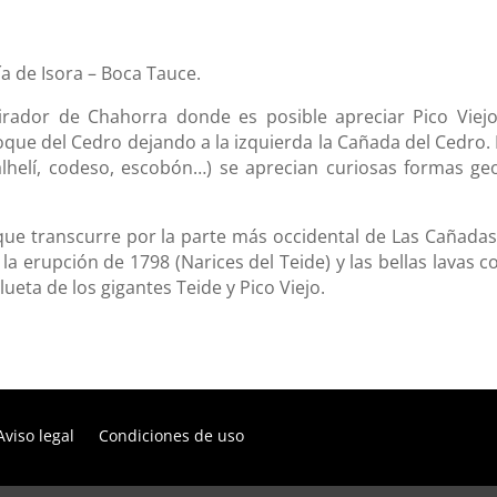
a de Isora – Boca Tauce.
ador de Chahorra donde es posible apreciar Pico Viejo 
Roque del Cedro dejando a la izquierda la Cañada del Cedro
 alhelí, codeso, escobón…) se aprecian curiosas formas ge
e transcurre por la parte más occidental de Las Cañadas,
 la erupción de 1798 (Narices del Teide) y las bellas lavas c
lueta de los gigantes Teide y Pico Viejo.
Aviso legal
Condiciones de uso