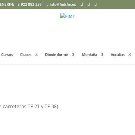
ENERIFE
922 882 239
info@fedtfm.es
Cursos
Clubes
Dónde dormir
Montaña
Vocalías
carreteras TF-21 y TF-38).