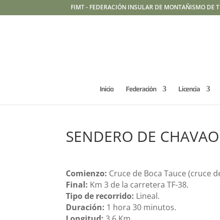
FIMT - FEDERACIÓN INSULAR DE MONTAÑISMO DE T
Inicio
Federación
Licencia
SENDERO DE CHAVAO
Comienzo:
Cruce de Boca Tauce (cruce de 
Final:
Km 3 de la carretera TF-38.
Tipo de recorrido:
Lineal.
Duración:
1 hora 30 minutos.
Longitud:
3,6 Km.