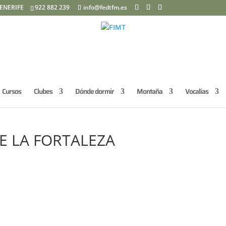
ENERIFE
922 882 239
info@fedtfm.es
Cursos
Clubes
Dónde dormir
Montaña
Vocalías
E LA FORTALEZA