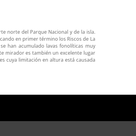
 norte del Parque Nacional y de la isla.
cando en primer término los Riscos de La
 se han acumulado lavas fonolíticas muy
ste mirador es también un excelente lugar
es cuya limitación en altura está causada