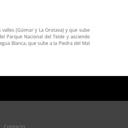
valles (Güimar y La Orotava) y que sube
del Parque Nacional del Teide y asciende
gua Blanca, que sube a la Piedra del Mal
Contacto