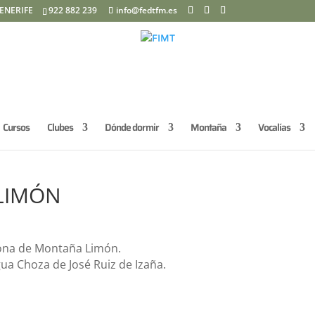
ENERIFE
922 882 239
info@fedtfm.es
Cursos
Clubes
Dónde dormir
Montaña
Vocalías
LIMÓN
 zona de Montaña Limón.
gua Choza de José Ruiz de Izaña.