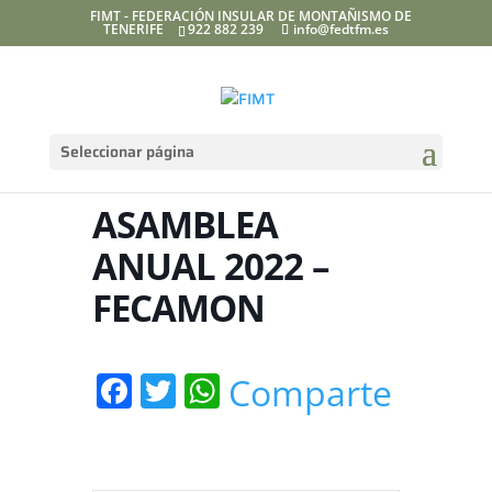
FIMT - FEDERACIÓN INSULAR DE MONTAÑISMO DE
TENERIFE
922 882 239
info@fedtfm.es
Seleccionar página
ASAMBLEA
ANUAL 2022 –
FECAMON
Facebook
Twitter
WhatsApp
Comparte