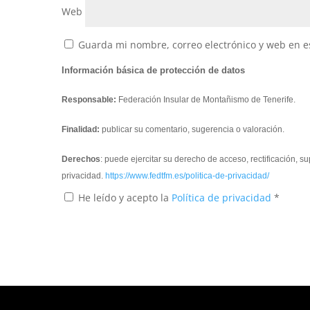
Web
Guarda mi nombre, correo electrónico y web en e
Información básica de protección de datos
Responsable:
Federación Insular de Montañismo de Tenerife.
Finalidad:
publicar su comentario, sugerencia o valoración.
Derechos
: puede ejercitar su derecho de acceso, rectificación, 
privacidad.
https://www.fedtfm.es/politica-de-privacidad/
He leído y acepto la
Política de privacidad
*