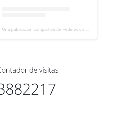
Una publicación compartida de Federación Montañismo Tenerife (@federacion_montanismo_tenerife)
Contador de visitas
3882217