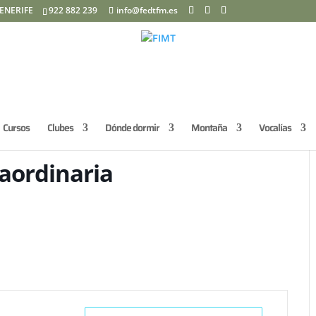
ENERIFE
922 882 239
info@fedtfm.es
Cursos
Clubes
Dónde dormir
Montaña
Vocalías
aordinaria