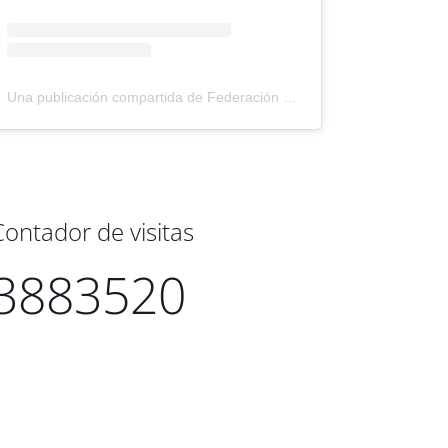
Una publicación compartida de Federación Montañismo Tenerife (@federacion_montanismo_tenerife)
Contador de visitas
3883520