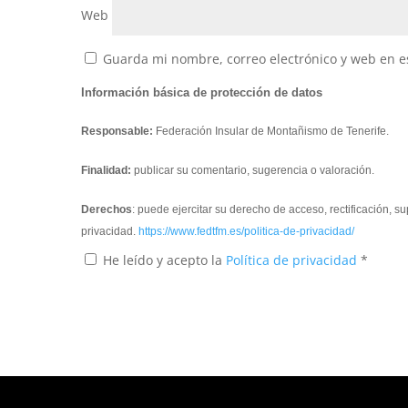
Web
Guarda mi nombre, correo electrónico y web en e
Información básica de protección de datos
Responsable:
Federación Insular de Montañismo de Tenerife.
Finalidad:
publicar su comentario, sugerencia o valoración.
Derechos
: puede ejercitar su derecho de acceso, rectificación, 
privacidad.
https://www.fedtfm.es/politica-de-privacidad/
He leído y acepto la
Política de privacidad
*