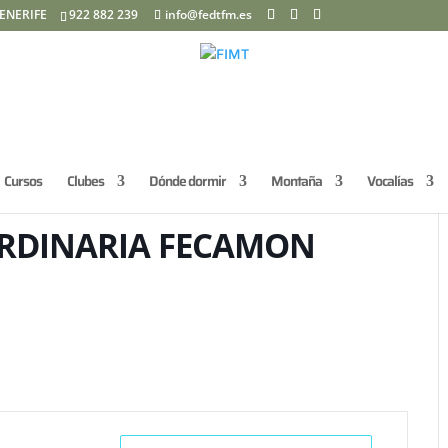
ENERIFE
922 882 239
info@fedtfm.es
Cursos
Clubes
Dónde dormir
Montaña
Vocalías
RDINARIA FECAMON