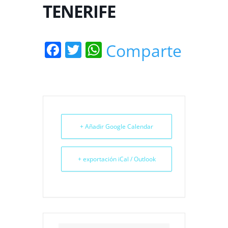
TENERIFE
Facebook
Twitter
WhatsApp
Comparte
+ Añadir Google Calendar
+ exportación iCal / Outlook