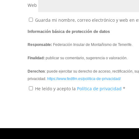
Web
Guarda mi nombre, correo electrónico y web en e
Información básica de protección de datos
Responsable:
Federación Insular de Montañismo de Tenerife.
Finalidad:
publicar su comentario, sugerencia o valoración.
Derechos
: puede ejercitar su derecho de acceso, rectificación, 
privacidad.
https://www.fedtfm.es/politica-de-privacidad/
He leído y acepto la
Política de privacidad
*