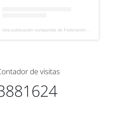
Una publicación compartida de Federación Montañismo Tenerife (@federacion_montanismo_tenerife)
Contador de visitas
3881624