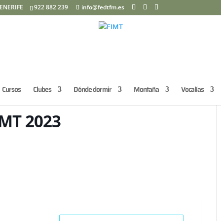
ENERIFE
922 882 239
info@fedtfm.es
Cursos
Clubes
Dónde dormir
Montaña
Vocalías
MT 2023