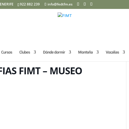
ENERIFE
922 882 239
info@fedtfm.es
Cursos
Clubes
Dónde dormir
Montaña
Vocalías
IAS FIMT – MUSEO