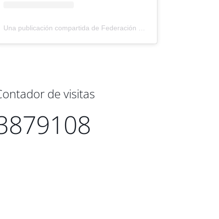
Una publicación compartida de Federación Montañismo Tenerife (@federacion_montanismo_tenerife)
Contador de visitas
3879108