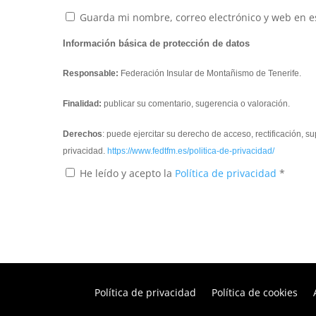
Guarda mi nombre, correo electrónico y web en e
Información básica de protección de datos
Responsable:
Federación Insular de Montañismo de Tenerife.
Finalidad:
publicar su comentario, sugerencia o valoración.
Derechos
: puede ejercitar su derecho de acceso, rectificación, 
privacidad.
https://www.fedtfm.es/politica-de-privacidad/
He leído y acepto la
Política de privacidad
*
Política de privacidad
Política de cookies