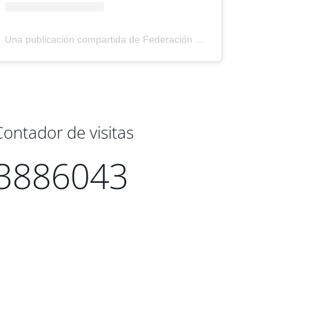
Una publicación compartida de Federación Montañismo Tenerife (@federacion_montanismo_tenerife)
Contador de visitas
3886043