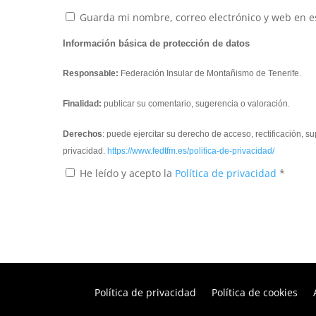
Guarda mi nombre, correo electrónico y web en e
Información básica de protección de datos
Responsable:
Federación Insular de Montañismo de Tenerife.
Finalidad:
publicar su comentario, sugerencia o valoración.
Derechos
: puede ejercitar su derecho de acceso, rectificación, 
privacidad.
https://www.fedtfm.es/politica-de-privacidad/
He leído y acepto la
Política de privacidad
*
Política de privacidad
Política de cookies