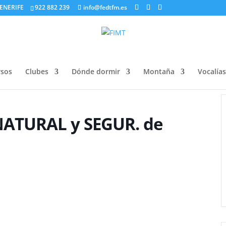
ENERIFE
922 882 239
info@fedtfm.es
sos
Clubes
Dónde dormir
Montaña
Vocalías
NATURAL y SEGUR. de