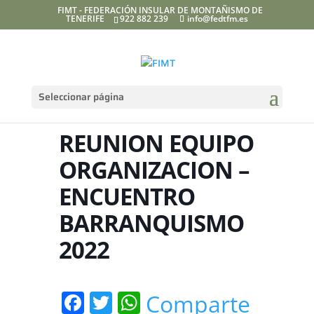
FIMT - FEDERACIÓN INSULAR DE MONTAÑISMO DE
TENERIFE
922 882 239
info@fedtfm.es
Seleccionar página
REUNION EQUIPO
ORGANIZACION –
ENCUENTRO
BARRANQUISMO
2022
Facebook
Twitter
WhatsApp
Comparte