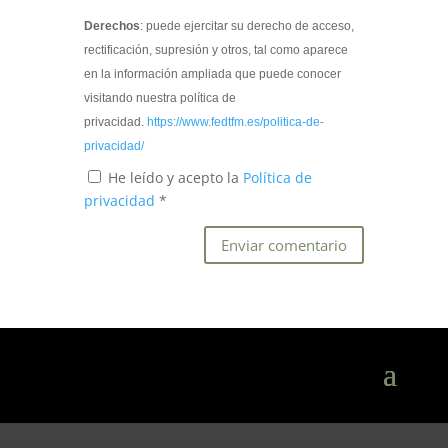
Derechos
: puede ejercitar su derecho de acceso,
rectificación, supresión y otros, tal como aparece
en la información ampliada que puede conocer
visitando nuestra política de
privacidad.
https://www.fedtfm.es/politica-de-
privacidad/
He leído y acepto la
Política de
privacidad
*