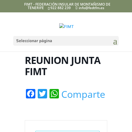
FIMT - FEDERACIÓN INSULAR DE MONTAÑISMO DE
TENERIFE
922 882 239
info@fedtfm.es
Seleccionar página
REUNION JUNTA
FIMT
Facebook
Twitter
WhatsApp
Comparte