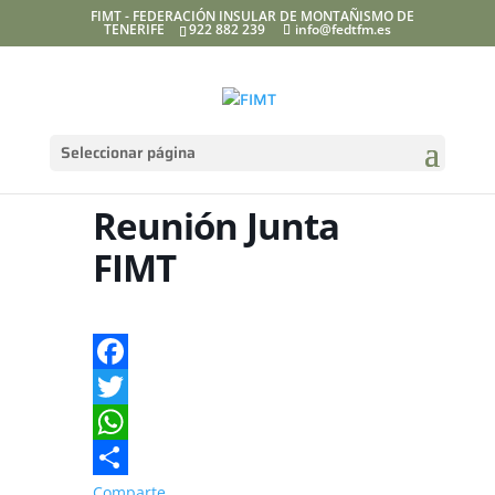
FIMT - FEDERACIÓN INSULAR DE MONTAÑISMO DE
TENERIFE
922 882 239
info@fedtfm.es
Seleccionar página
Reunión Junta
FIMT
Facebook
Twitter
WhatsApp
Comparte