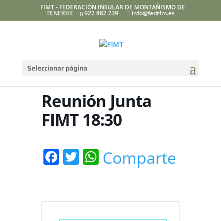
FIMT - FEDERACIÓN INSULAR DE MONTAÑISMO DE
TENERIFE
922 882 239
info@fedtfm.es
Seleccionar página
Reunión Junta
FIMT 18:30
Facebook
Twitter
WhatsApp
Comparte