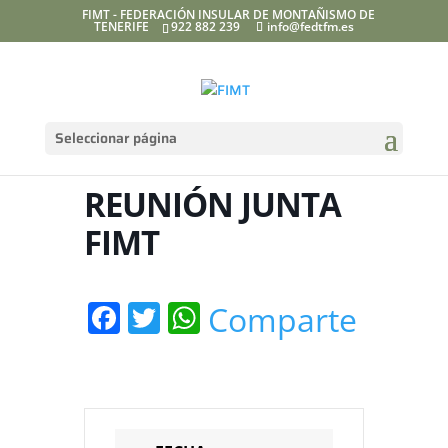
FIMT - FEDERACIÓN INSULAR DE MONTAÑISMO DE
TENERIFE
922 882 239
info@fedtfm.es
Seleccionar página
REUNIÓN JUNTA
FIMT
Facebook
Twitter
WhatsApp
Comparte