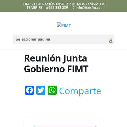
FIMT - FEDERACIÓN INSULAR DE MONTAÑISMO DE
TENERIFE
922 882 239
info@fedtfm.es
Seleccionar página
Reunión Junta
Gobierno FIMT
Facebook
Twitter
WhatsApp
Comparte