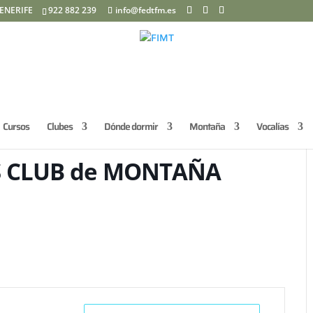
ENERIFE
922 882 239
info@fedtfm.es
Cursos
Clubes
Dónde dormir
Montaña
Vocalías
S CLUB de MONTAÑA