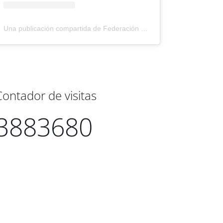
Una publicación compartida de Federación Montañismo Tenerife (@federacion_montanismo_tenerife)
Contador de visitas
3883680