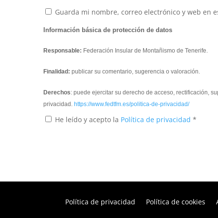
Guarda mi nombre, correo electrónico y web en e
Información básica de protección de datos
Responsable:
Federación Insular de Montañismo de Tenerife.
Finalidad:
publicar su comentario, sugerencia o valoración.
Derechos
: puede ejercitar su derecho de acceso, rectificación, 
privacidad.
https://www.fedtfm.es/politica-de-privacidad/
He leído y acepto la
Política de privacidad
*
Política de privacidad
Política de cookies