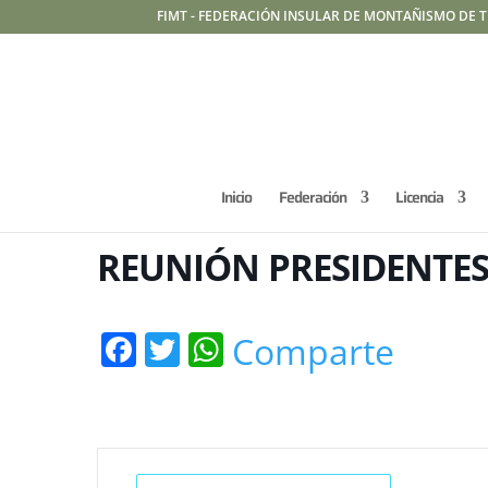
FIMT - FEDERACIÓN INSULAR DE MONTAÑISMO DE T
Inicio
Federación
Licencia
REUNIÓN PRESIDENTE
Facebook
Twitter
WhatsApp
Comparte