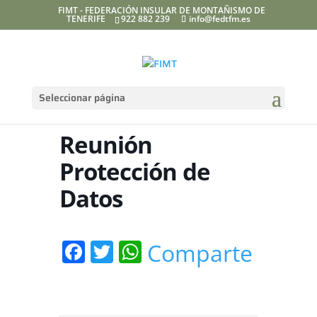
FIMT - FEDERACIÓN INSULAR DE MONTAÑISMO DE
TENERIFE
922 882 239
info@fedtfm.es
Seleccionar página
Reunión
Protección de
Datos
Facebook
Twitter
WhatsApp
Comparte