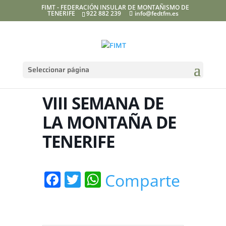
FIMT - FEDERACIÓN INSULAR DE MONTAÑISMO DE
TENERIFE
922 882 239
info@fedtfm.es
Seleccionar página
VIII SEMANA DE
LA MONTAÑA DE
TENERIFE
Facebook
Twitter
WhatsApp
Comparte