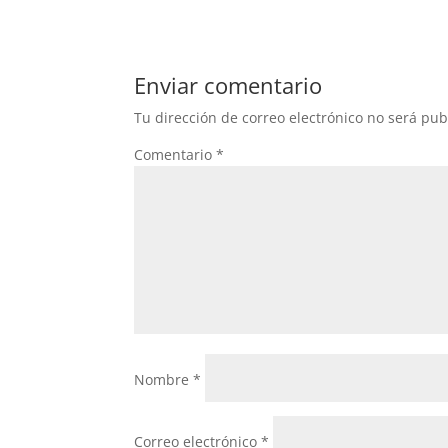
c
itt
at
e
er
s
b
A
Enviar comentario
o
p
Tu dirección de correo electrónico no será pub
o
p
Comentario
*
k
Nombre
*
Correo electrónico
*