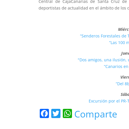
Central de CajaCanarias de Santa Cruz de 
deportistas de actualidad en el ámbito de los
Miérc
“Senderos Forestales de 
“Las 100 m
Jue
"Dos amigos, una ilusión
“Canarios en
Vier
“Del 8
Sába
Excursión por el PR
F
T
W
Comparte
a
w
h