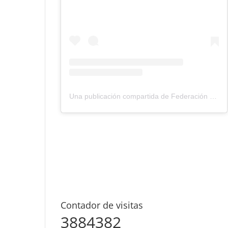
Una publicación compartida de Federación Montañismo Tenerife (@federacion_montanismo_tenerife)
Contador de visitas
3884382