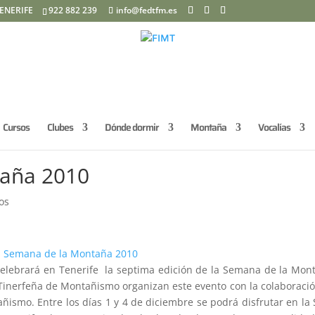
ENERIFE
922 882 239
info@fedtfm.es
Cursos
Clubes
Dónde dormir
Montaña
Vocalías
taña 2010
os
elebrará en Tenerife la septima edición de la Semana de la Mon
n Tinerfeña de Montañismo organizan este evento con la colaboraci
ñismo. Entre los días 1 y 4 de diciembre se podrá disfrutar en la