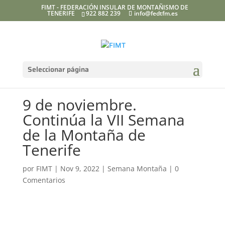
FIMT - FEDERACIÓN INSULAR DE MONTAÑISMO DE
TENERIFE
922 882 239
info@fedtfm.es
Seleccionar página
9 de noviembre.
Continúa la VII Semana
de la Montaña de
Tenerife
por
FIMT
|
Nov 9, 2022
|
Semana Montaña
|
0
Comentarios