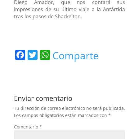
Diego Amador, que nos contará sus
impresiones de su último viaje a la Antártida
tras los pasos de Shackelton.
F
T
W
Comparte
a
w
h
c
itt
at
e
er
s
b
A
Enviar comentario
o
p
Tu dirección de correo electrónico no será publicada.
o
p
Los campos obligatorios están marcados con
*
k
Comentario
*