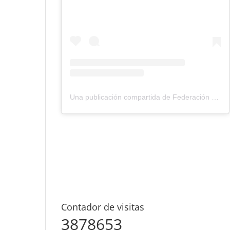
Una publicación compartida de Federación Montañismo Tenerife (@federacion_montanismo_tenerife)
Contador de visitas
3878653