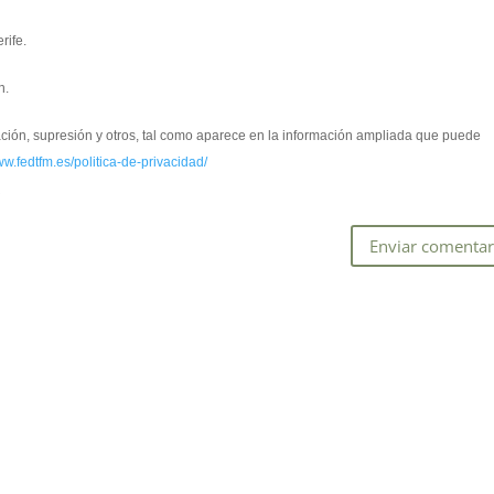
rife.
n.
cación, supresión y otros, tal como aparece en la información ampliada que puede
ww.fedtfm.es/politica-de-privacidad/
*