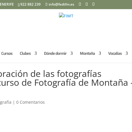
ENERIFE
922 882 239
info@fedtfm.es
Cursos
Clubes
Dónde dormir
Montaña
Vocalías
ración de las fotografías
curso de Fotografía de Montaña 
grafía
|
0 Comentarios