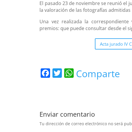
El pasado 23 de noviembre se reunió el ju
la valoración de las fotografías admit
Una vez realizada la correspondiente v
premios: que puede consultar desde el si
Acta jurado IV 
F
T
W
Comparte
a
w
h
c
itt
at
e
er
s
b
A
Enviar comentario
o
p
Tu dirección de correo electrónico no será pub
o
p