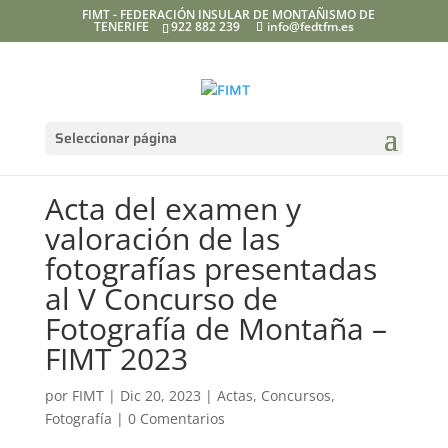
FIMT - FEDERACIÓN INSULAR DE MONTAÑISMO DE
TENERIFE
922 882 239
info@fedtfm.es
Seleccionar página
Acta del examen y
valoración de las
fotografías presentadas
al V Concurso de
Fotografía de Montaña –
FIMT 2023
por
FIMT
|
Dic 20, 2023
|
Actas
,
Concursos
,
Fotografía
|
0 Comentarios