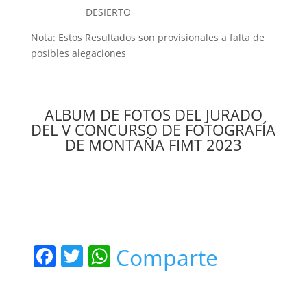
DESIERTO
Nota: Estos Resultados son provisionales a falta de
posibles alegaciones
ALBUM DE FOTOS DEL JURADO
DEL V CONCURSO DE FOTOGRAFÍA
DE MONTAÑA FIMT 2023
F
T
W
Comparte
a
w
h
c
itt
at