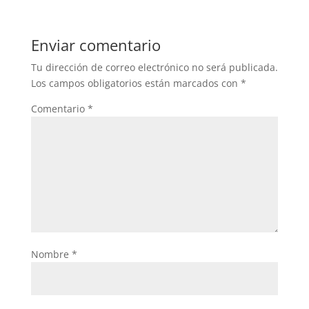
e
er
s
b
A
Enviar comentario
o
p
Tu dirección de correo electrónico no será publicada.
o
p
Los campos obligatorios están marcados con
*
k
Comentario
*
Nombre
*