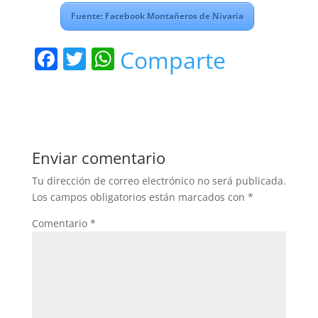
Fuente: Facebook Montañeros de Nivaria
F
T
W
Comparte
a
w
h
c
itt
at
e
er
s
b
A
Enviar comentario
o
p
Tu dirección de correo electrónico no será publicada.
o
p
Los campos obligatorios están marcados con
*
k
Comentario
*