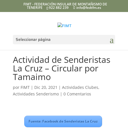
FIMT - FEDERACIÓN INSULAR DE MONTAÑISMO DE
TENERIFE
922 882 239
info@fedtfm.es
Seleccionar página
Actividad de Senderistas
La Cruz – Circular por
Tamaimo
por
FIMT
|
Dic 20, 2021
|
Actividades Clubes
,
Actividades Senderismo
|
0 Comentarios
Fuente: Facebook de Senderistas La Cruz