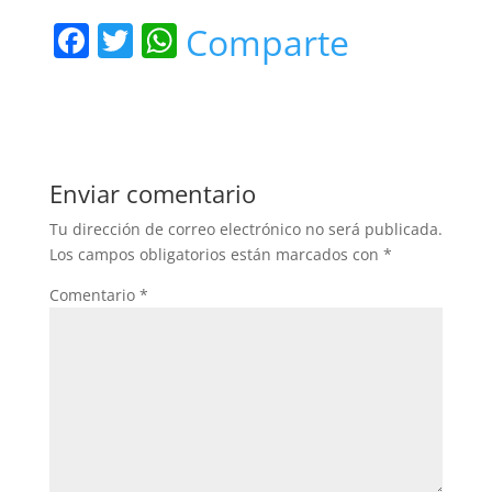
F
T
W
Comparte
a
w
h
c
itt
at
e
er
s
b
A
Enviar comentario
o
p
Tu dirección de correo electrónico no será publicada.
o
p
Los campos obligatorios están marcados con
*
k
Comentario
*