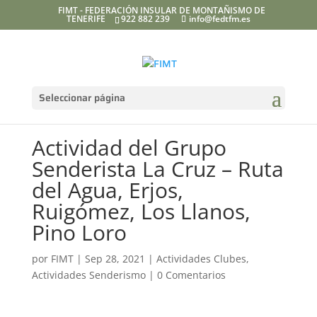
FIMT - FEDERACIÓN INSULAR DE MONTAÑISMO DE
TENERIFE
922 882 239
info@fedtfm.es
Seleccionar página
Actividad del Grupo
Senderista La Cruz – Ruta
del Agua, Erjos,
Ruigómez, Los Llanos,
Pino Loro
por
FIMT
|
Sep 28, 2021
|
Actividades Clubes
,
Actividades Senderismo
|
0 Comentarios