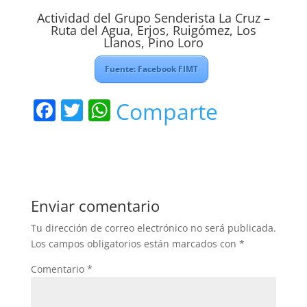
Actividad del Grupo Senderista La Cruz –
Ruta del Agua, Erjos, Ruigómez, Los
Llanos, Pino Loro
Fuente: Facebook FIMT
F
T
W
Comparte
a
w
h
c
itt
at
e
er
s
b
A
Enviar comentario
o
p
Tu dirección de correo electrónico no será publicada.
o
p
Los campos obligatorios están marcados con
*
k
Comentario
*