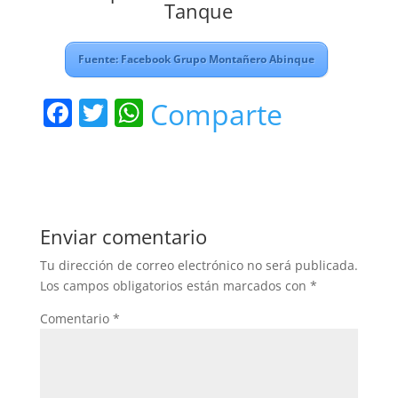
Tanque
Fuente: Facebook Grupo Montañero Abinque
F
T
W
Comparte
a
w
h
c
itt
at
e
er
s
b
A
Enviar comentario
o
p
Tu dirección de correo electrónico no será publicada.
o
p
Los campos obligatorios están marcados con
*
k
Comentario
*