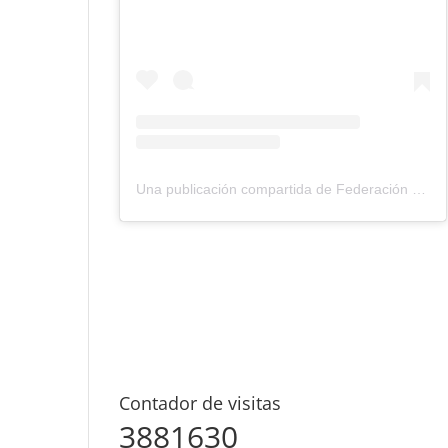
Una publicación compartida de Federación Montañismo Tenerife (@federacion_montanismo_tenerife)
Contador de visitas
3881630