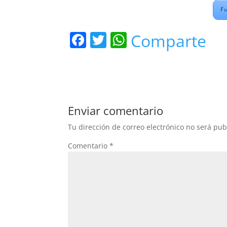
Fu
F
T
W
Comparte
a
w
h
c
itt
at
e
er
s
b
A
Enviar comentario
o
p
Tu dirección de correo electrónico no será pub
o
p
Comentario
*
k