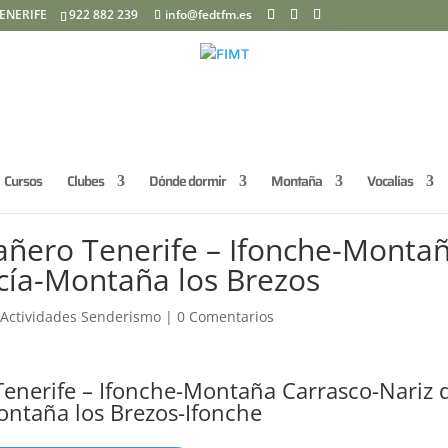
ENERIFE
922 882 239
info@fedtfm.es
Cursos
Clubes
Dónde dormir
Montaña
Vocalías
añero Tenerife – Ifonche-Monta
cía-Montaña los Brezos
,
Actividades Senderismo
|
0 Comentarios
enerife – Ifonche-Montaña Carrasco-Nariz 
ontaña los Brezos-Ifonche