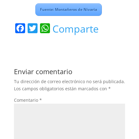
Fuente: Montañeros de Nivaria
F
T
W
Comparte
a
w
h
c
itt
at
e
er
s
b
A
Enviar comentario
o
p
Tu dirección de correo electrónico no será publicada.
o
p
Los campos obligatorios están marcados con
*
k
Comentario
*