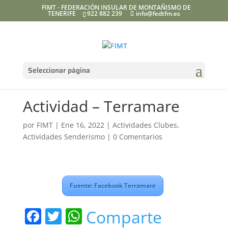
FIMT - FEDERACIÓN INSULAR DE MONTAÑISMO DE
TENERIFE
922 882 239
info@fedtfm.es
Seleccionar página
Actividad – Terramare
por
FIMT
|
Ene 16, 2022
|
Actividades Clubes
,
Actividades Senderismo
|
0 Comentarios
Fuente: Facebook Terramare
F
T
W
Comparte