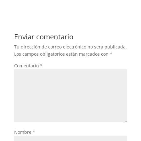
a
w
h
c
itt
at
e
er
s
b
A
Enviar comentario
o
p
Tu dirección de correo electrónico no será publicada.
o
p
Los campos obligatorios están marcados con
*
k
Comentario
*
Nombre
*