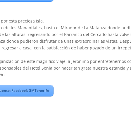
por esta preciosa Isla.
co de los Manantiales, hasta el Mirador de La Matanza donde pud
e las alturas, regresando por el Barranco del Cercado hasta volver
leza donde pudieron disfrutar de unas extraordinarias vistas. Desp
 regresar a casa, con la satisfacción de haber gozado de un irrepet
anización de este magnífico viaje, a Jerónimo por entretenernos c
esponsables del Hotel Sonia por hacer tan grata nuestra estancia y 
ón.
uente: Facebook GMTenerife