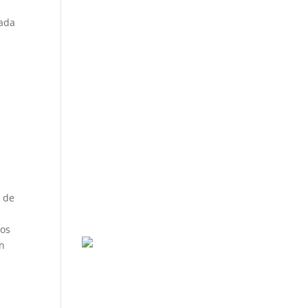
ñada
a de
ios
Un