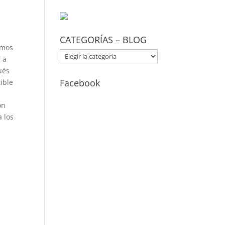
CATEGORÍAS – BLOG
imos
CATEGORÍAS
 a
–
ués
BLOG
Facebook
ible
on
a los