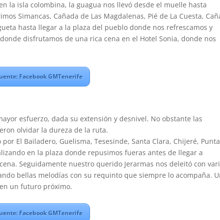
en la isla colombina, la guagua nos llevó desde el muelle hasta
imos Simancas, Cañada de Las Magdalenas, Pié de La Cuesta, Ca
ueta hasta llegar a la plaza del pueblo donde nos refrescamos y
donde disfrutamos de una rica cena en el Hotel Sonia, donde nos
uente: Facebook GMTenerife
mayor esfuerzo, dada su extensión y desnivel. No obstante las
eron olvidar la dureza de la ruta.
por El Bailadero, Guelisma, Tesesinde, Santa Clara, Chijeré, Punt
alizando en la plaza donde repusimos fueras antes de llegar a
cena. Seguidamente nuestro querido Jerarmas nos deleitó con var
tocando bellas melodías con su requinto que siempre lo acompaña. 
 en un futuro próximo.
uente: Facebook GMTenerife