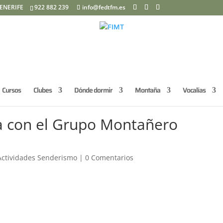
ENERIFE
922 882 239
info@fedtfm.es
Cursos
Clubes
Dónde dormir
Montaña
Vocalías
 con el Grupo Montañero
Actividades Senderismo
|
0 Comentarios