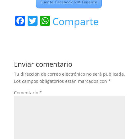
Fuente: Facebook G.M.Tenerife
F
T
W
Comparte
a
w
h
c
itt
at
e
er
s
b
A
Enviar comentario
o
p
Tu dirección de correo electrónico no será publicada.
o
p
Los campos obligatorios están marcados con
*
k
Comentario
*