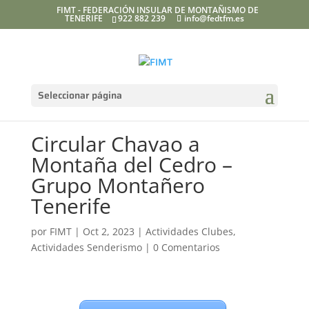
FIMT - FEDERACIÓN INSULAR DE MONTAÑISMO DE
TENERIFE
922 882 239
info@fedtfm.es
Seleccionar página
Circular Chavao a
Montaña del Cedro –
Grupo Montañero
Tenerife
por
FIMT
|
Oct 2, 2023
|
Actividades Clubes
,
Actividades Senderismo
|
0 Comentarios