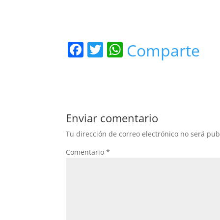
F
T
W
Comparte
a
w
h
c
itt
at
e
er
s
b
A
Enviar comentario
o
p
Tu dirección de correo electrónico no será pub
o
p
Comentario
*
k