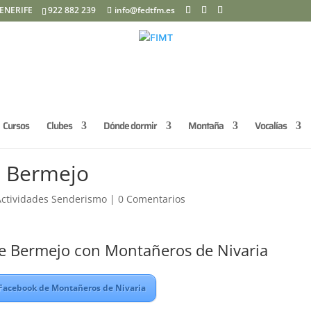
ENERIFE
922 882 239
info@fedtfm.es
Cursos
Clubes
Dónde dormir
Montaña
Vocalías
 Bermejo
Actividades Senderismo
|
0 Comentarios
 Bermejo con Montañeros de Nivaria
 Facebook de Montañeros de Nivaria