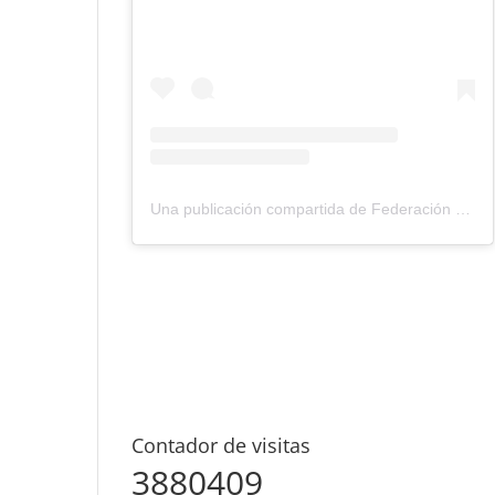
Una publicación compartida de Federación Montañismo Tenerife (@federacion_montanismo_tenerife)
Contador de visitas
3880409