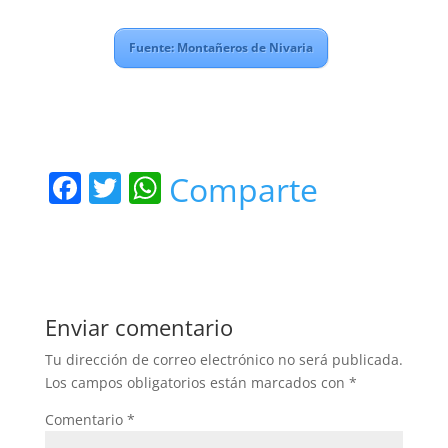
Fuente: Montañeros de Nivaria
F
T
W
Comparte
a
w
h
c
itt
at
e
er
s
b
A
Enviar comentario
o
p
Tu dirección de correo electrónico no será publicada.
o
p
Los campos obligatorios están marcados con
*
k
Comentario
*