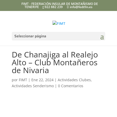
FIMT - FEDERACIÓN INSULAR DE MONTAÑISMO DE
TENERIFE
922 882 239
info@fedtfm.es
Seleccionar página
De Chanajiga al Realejo
Alto – Club Montañeros
de Nivaria
por
FIMT
|
Ene 22, 2024
|
Actividades Clubes
,
Actividades Senderismo
|
0 Comentarios