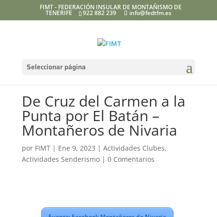
FIMT - FEDERACIÓN INSULAR DE MONTAÑISMO DE
TENERIFE
922 882 239
info@fedtfm.es
Seleccionar página
De Cruz del Carmen a la
Punta por El Batán –
Montañeros de Nivaria
por
FIMT
|
Ene 9, 2023
|
Actividades Clubes
,
Actividades Senderismo
|
0 Comentarios
Fuente: Facebook Montañeros de Nivaria