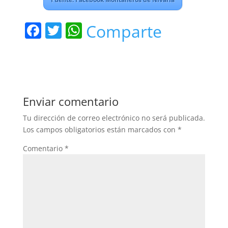
F
T
W
Comparte
a
w
h
c
itt
at
e
er
s
b
A
Enviar comentario
o
p
Tu dirección de correo electrónico no será publicada.
o
p
Los campos obligatorios están marcados con
*
k
Comentario
*