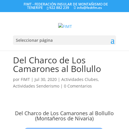
FIMT - FEDERACIÓN INSULAR DE MONTAÑISMO DE
TENERIFE
922 882 239
info@fedtfm.es
Seleccionar página
Del Charco de Los
Camarones al Bollullo
por
FIMT
|
Jul 30, 2020
|
Actividades Clubes
,
Actividades Senderismo
|
0 Comentarios
Del Charco de Los Camarones al Bollullo
(Montañeros de Nivaria)