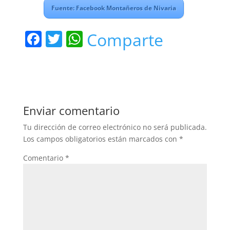
Fuente: Facebook Montañeros de Nivaria
F
T
W
Comparte
a
w
h
c
itt
at
e
er
s
b
A
Enviar comentario
o
p
Tu dirección de correo electrónico no será publicada.
o
p
Los campos obligatorios están marcados con
*
k
Comentario
*