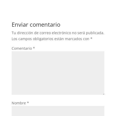
c
itt
at
e
er
s
b
A
Enviar comentario
o
p
Tu dirección de correo electrónico no será publicada.
o
p
Los campos obligatorios están marcados con
*
k
Comentario
*
Nombre
*