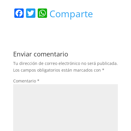
F
T
W
Comparte
a
w
h
c
itt
at
e
er
s
b
A
Enviar comentario
o
p
Tu dirección de correo electrónico no será publicada.
o
p
Los campos obligatorios están marcados con
*
k
Comentario
*