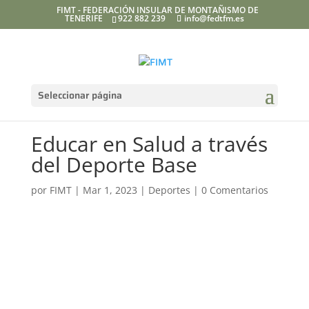
FIMT - FEDERACIÓN INSULAR DE MONTAÑISMO DE
TENERIFE
922 882 239
info@fedtfm.es
Seleccionar página
Educar en Salud a través
del Deporte Base
por
FIMT
|
Mar 1, 2023
|
Deportes
|
0 Comentarios