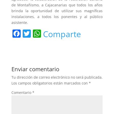
de Montañismo, a Cajacanarias que todos los años
brinda la oportunidad de utilizar sus magníficas
instalaciones, a todos los ponentes y al público
asistente.
F
T
W
Comparte
a
w
h
c
itt
at
e
er
s
b
A
Enviar comentario
o
p
Tu dirección de correo electrónico no será publicada.
o
p
Los campos obligatorios están marcados con
*
k
Comentario
*