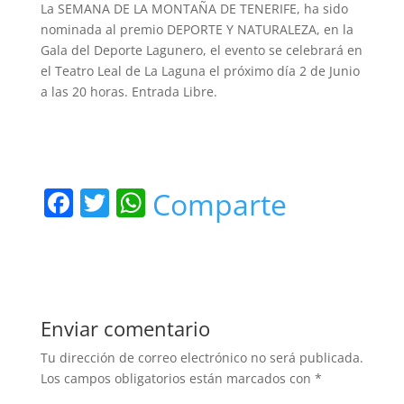
La SEMANA DE LA MONTAÑA DE TENERIFE, ha sido
nominada al premio DEPORTE Y NATURALEZA, en la
Gala del Deporte Lagunero, el evento se celebrará en
el Teatro Leal de La Laguna el próximo día 2 de Junio
a las 20 horas. Entrada Libre.
F
T
W
Comparte
a
w
h
c
itt
at
e
er
s
b
A
Enviar comentario
o
p
Tu dirección de correo electrónico no será publicada.
o
p
Los campos obligatorios están marcados con
*