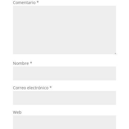
k
Comentario
*
Nombre
*
Correo electrónico
*
Web