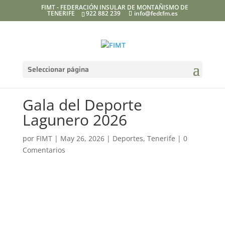
FIMT - FEDERACIÓN INSULAR DE MONTAÑISMO DE
TENERIFE
922 882 239
info@fedtfm.es
Seleccionar página
Gala del Deporte
Lagunero 2026
por
FIMT
|
May 26, 2026
|
Deportes
,
Tenerife
|
0
Comentarios