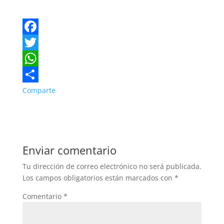
F
a
T
c
w
W
e
i
h
Comparte
b
t
a
o
t
t
o
e
s
Enviar comentario
k
r
A
Tu dirección de correo electrónico no será publicada.
p
Los campos obligatorios están marcados con
*
p
Comentario
*