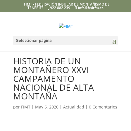
FIMT - FEDERACIÓN INSULAR DE MONTAÑISMO DE
TENERIFE
922 882 239
info@fedtfm.es
Seleccionar página
HISTORIA DE UN
MONTAÑERO XXVI
CAMPAMENTO
NACIONAL DE ALTA
MONTAÑA
por
FIMT
|
May 6, 2020
|
Actualidad
|
0 Comentarios