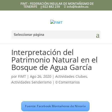
FIMT - FEDERACIÓN INSULAR DE MONTAÑISMO DE
TENERIFE
922 882 239
info@fedtfm.es
Seleccionar página
Interpretación del
Patrimonio Natural en el
Bosque de Agua García
por
FIMT
|
Ago 26, 2020
|
Actividades Clubes
,
Actividades Senderismo
|
0 Comentarios
Fuente: Facebook Montañeros de Nivaria