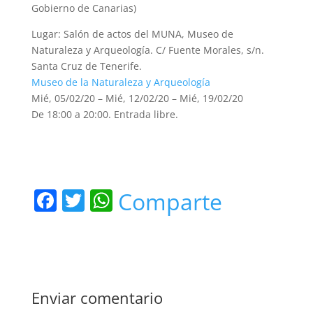
Gobierno de Canarias)
Lugar: Salón de actos del MUNA, Museo de
Naturaleza y Arqueología. C/ Fuente Morales, s/n.
Santa Cruz de Tenerife.
Museo de la Naturaleza y Arqueología
Mié, 05/02/20 –
Mié, 12/02/20 –
Mié, 19/02/20
De 18:00 a 20:00. Entrada libre.
F
T
W
Comparte
a
w
h
c
itt
at
e
er
s
b
A
Enviar comentario
o
p