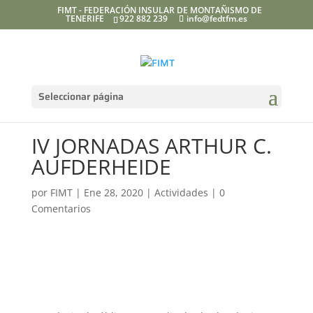
FIMT - FEDERACIÓN INSULAR DE MONTAÑISMO DE
TENERIFE
922 882 239
info@fedtfm.es
Seleccionar página
IV JORNADAS ARTHUR C.
AUFDERHEIDE
por
FIMT
|
Ene 28, 2020
|
Actividades
|
0
Comentarios